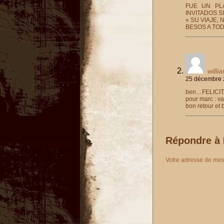
FUE UN PL
INVITADOS S
« SU VIAJE,
BESOS A TOD
willi
25 décembre 
ben…FELICITATI
pour marc : va
bon retour et 
Répondre à
Votre adresse de mes