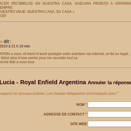
ACER RECIBIRLOS EN NUESTRA CASA. VUELVAN PRONTO A VISITARN
IEMPRE.
 NUESTRO VIAJE. NUESTRA CASA, SU CASA »
OS!
dit :
am
2010 à 21 h 16 min
ON a vous, et merci d’avoir partager votre aventure via internet, ce fut un regal,
 falloir plus d’une soirée pour me raconter tout ca
bonne fete a vous tous
Lucia - Royal Enfield Argentina
Annuler la réponse
sagerie ne sera pas publiée. Les champs obligatoires sont indiqués avec
*
NOM
*
ADRESSE DE CONTACT
*
SITE WEB