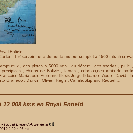
yal Enfield .
Carter , 1 réservoir , une démonte moteur complet a 4500 mts, 5 creva
mptueux , des pistes a 5000 mts , du désert , des asados , pluie ,
 precipices , chiens de Bolivie , lamas , cabritos,des amis de parto
rancoise,MariaLucio,Adrienne,Elexis,Jorge,Eduardo ,Aude ,David, En
to Granado , Darwin, Olivier, Regis , Camila,Skip and Raquel ….
.
 à
12 008 kms en Royal Enfield
dit :
 - Royal Enfield Argentina
2010 à 20 h 05 min