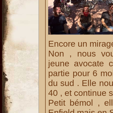
Encore un mirag
Non , nous vou
jeune avocate 
partie pour 6 moi
du sud . Elle no
40 , et continue 
Petit bémol , e
Enfield mais en 