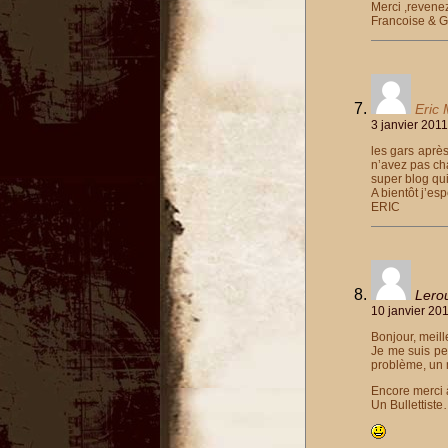
Merci ,revenez
Francoise & G
Eric
3 janvier 2011
les gars après
n’avez pas ch
super blog qui
A bientôt j’es
ERIC
Lerou
10 janvier 20
Bonjour, meill
Je me suis pe
problème, un m
Encore merci 
Un Bullettist