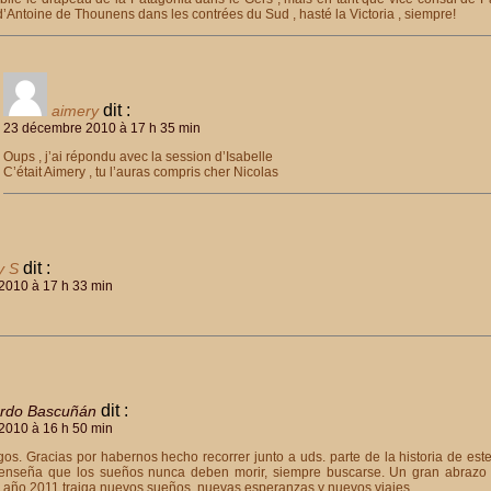
d’Antoine de Thounens dans les contrées du Sud , hasté la Victoria , siempre!
dit :
aimery
23 décembre 2010 à 17 h 35 min
Oups , j’ai répondu avec la session d’Isabelle
C’était Aimery , tu l’auras compris cher Nicolas
dit :
y S
2010 à 17 h 33 min
dit :
rdo Bascuñán
2010 à 16 h 50 min
os. Gracias por habernos hecho recorrer junto a uds. parte de la historia de est
 enseña que los sueños nunca deben morir, siempre buscarse. Un gran abrazo d
el año 2011 traiga nuevos sueños, nuevas esperanzas y nuevos viajes.