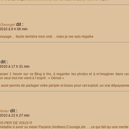
dit :
 Georgel
2010 à 6 h 06 min
 voyage… facile derrière mon ordi… mais je me suis régalée
dit :
2010 à 17 h 31 min
asser 1 heure sur ce Blog à lire, à regarder les photos et à m’imaginer dans ces
n seul mot me vient à l’esprit : « Génial ».
avoir permis de partager votre périple et bravo pour cet exploit. un vrai dépaysemen
dit :
livier
2010 à 22 h 27 min
S FIER DE VOUS !!!
idable d avoir su meler Passion,Amitiees,Courage,etc ….ce qui fait qu une merite 