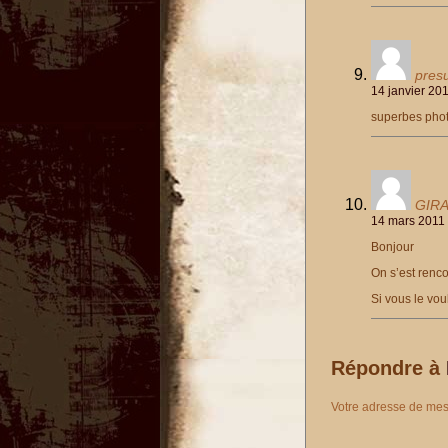
presu
14 janvier 20
superbes photo
GIR
14 mars 2011 
Bonjour
On s’est renco
Si vous le vou
Répondre à
Votre adresse de mes