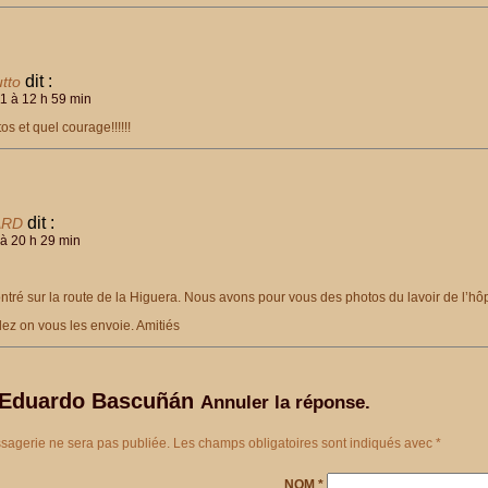
dit :
tto
11 à 12 h 59 min
s et quel courage!!!!!!
dit :
ARD
à 20 h 29 min
ntré sur la route de la Higuera. Nous avons pour vous des photos du lavoir de l’hôp
lez on vous les envoie. Amitiés
Eduardo Bascuñán
Annuler la réponse.
sagerie ne sera pas publiée. Les champs obligatoires sont indiqués avec
*
NOM
*