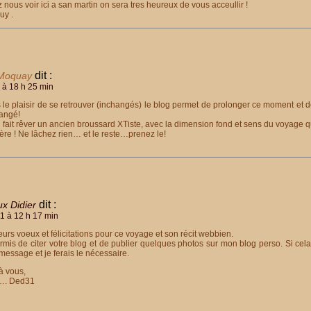
 nous voir ici a san martin on sera tres heureux de vous acceullir !
uy .
dit :
 Moquay
 à 18 h 25 min
 le plaisir de se retrouver (inchangés) le blog permet de prolonger ce moment et 
angé!
 fait rêver un ancien broussard XTiste, avec la dimension fond et sens du voyage q
père ! Ne lâchez rien… et le reste…prenez le!
dit :
x Didier
11 à 12 h 17 min
eurs voeux et félicitations pour ce voyage et son récit webbien.
rmis de citer votre blog et de publier quelques photos sur mon blog perso. Si ce
essage et je ferais le nécessaire.
à vous,
e…. Ded31