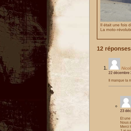
Il était une fois
La moto-révolut
12 réponse
Nicol
22 décembre 
Il manque la 
23 déc
Et une
Nous a
Merci l
J ai o