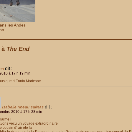
 dans les Andes
ion
s à
The End
dit :
as
2010 à 17 h 19 min
musique d’Ennio Moricone….
dit :
Isabelle rineau salinas
embre 2010 à 17 h 28 min
 larme !
vons vécu un voyage extraordinaire
e cousin d’ air été la
ublie le drapeau de la Patagonia dans le Gers , mais en tant que vice consul de Pa