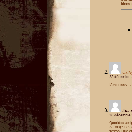
idées 
Cath
23 décembre 
Magnifique…
Edua
26 décembre 
Queridos amig
Su viaje nos
fiestas. Que 