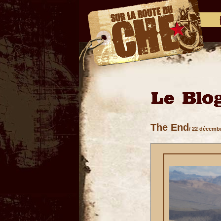
The End
/ 22 décemb